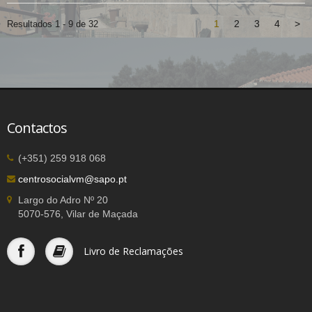
1
2
3
4
>
Resultados 1 - 9 de 32
Contactos
(+351) 259 918 068
centrosocialvm@sapo.pt
Largo do Adro Nº 20
5070-576, Vilar de Maçada
Livro de Reclamações